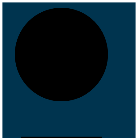
Ga
naar
inhoud