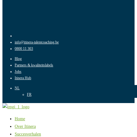
info@itinera-talentcoaching.be
0800 11 303
Blog
Partners & kwaliteitslabels
Jobs
Itinera Hub
NL
FR
Home
Over Itinera
Succesverhalen